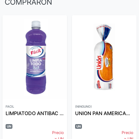
COMPRARON
FACIL
(NINGUNO)
LIMPIATODO ANTIBAC 3EN1 LAVANDA 900ML FACIL
UNION PAN AMERICANO SANDWICH 540GR
UN
UN
Precio
Precio
x UN
x UN