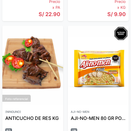
Precio
Precio
x PA
x KG
S/ 22.90
S/ 9.90
Foto referencial
(NINGUNO)
AJI-NO-MEN
ANTICUCHO DE RES KG
AJI-NO-MEN 80 GR POLLO
KG
UN