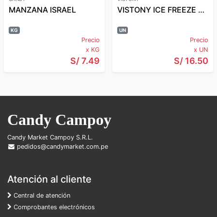
MANZANA ISRAEL
VISTONY ICE FREEZE ORGANICO 1/4GL
KG
UN
Precio
Precio
x KG
x UN
S/ 7.49
S/ 16.50
Candy Campoy
Candy Market Campoy S.R.L.
pedidos@candymarket.com.pe
Atención al cliente
Central de atención
Comprobantes electrónicos