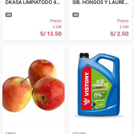
DKASA LIMPIATODO 4LT FRUT D/BOSQUE
SIB. HONGOS Y LAUREL 10 GR
UN
UN
Precio
Precio
x UN
x UN
S/ 13.50
S/ 2.50
CANDY
VISTONY