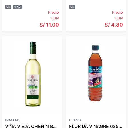
UN
4 KG
UN
Precio
Precio
x UN
x UN
S/ 11.00
S/ 4.80
(NINGUNO)
FLORIDA
VIÑA VIEJA CHENIN BLANC
FLORIDA VINAGRE 625 ML TINTO