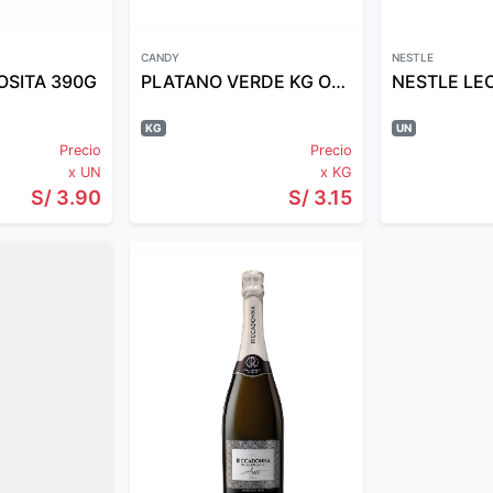
CANDY
NESTLE
OSITA 390G
PLATANO VERDE KG ORGANICO
KG
UN
Precio
Precio
x UN
x KG
S/ 3.90
S/ 3.15