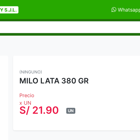
Whatsap
 S.J.L.
(NINGUNO)
MILO LATA 380 GR
Precio
x UN
S/ 21.90
UN