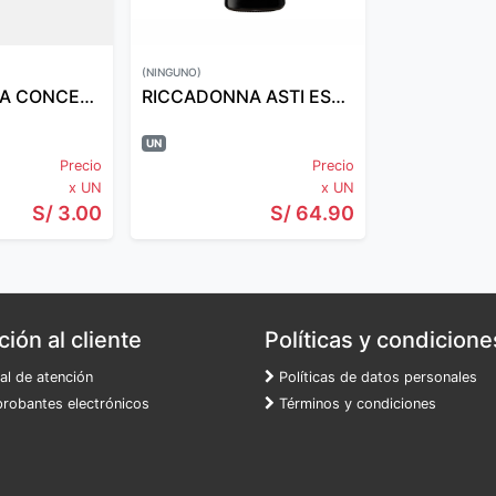
(NINGUNO)
LIMPITO LEJIA CONCENTRADA 1LT
RICCADONNA ASTI ESP.DULCE 750 ML
UN
Precio
Precio
x UN
x UN
S/ 3.00
S/ 64.90
ión al cliente
Políticas y condicione
al de atención
Políticas de datos personales
obantes electrónicos
Términos y condiciones