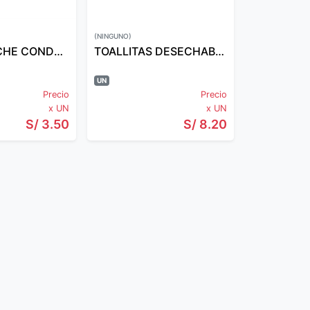
(NINGUNO)
NESTLE LECHE CONDENSADA 90 GR DOY
TOALLITAS DESECHABLES HELLO KITTY/MINNIE
UN
Precio
Precio
x UN
x UN
S/ 3.50
S/ 8.20