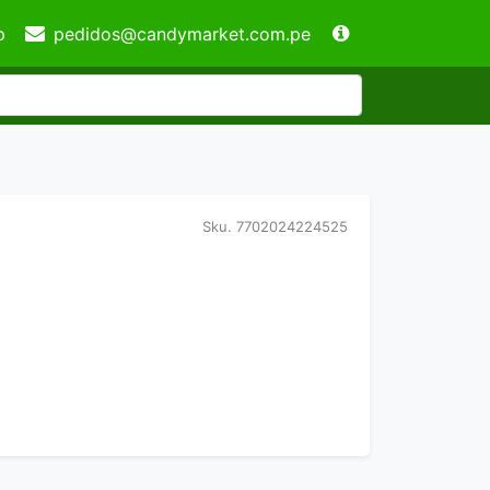
p
pedidos@candymarket.com.pe
Sku.
7702024224525