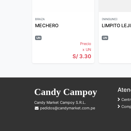
BRAZA
(NINGUNO)
MECHERO
UN
UN
Precio
x UN
S/ 3.30
Atenc
Candy Campoy
Centr
Candy Market Campoy S.R.L.
Compr
pedidos@candymarket.com.pe