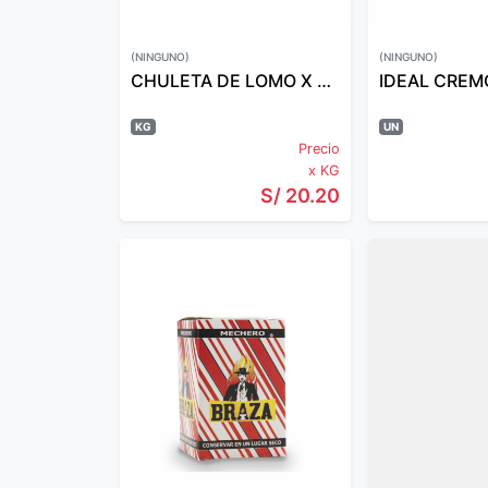
(NINGUNO)
(NINGUNO)
CHULETA DE LOMO X KG PREMIUM
IDEAL CREM
KG
UN
Precio
x KG
S/ 20.20