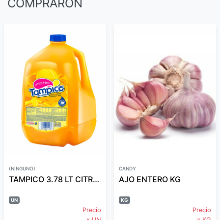
COMPRARON
(NINGUNO)
CANDY
TAMPICO 3.78 LT CITRUS
AJO ENTERO KG
UN
KG
Precio
Precio
x UN
x KG