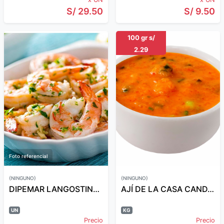
S/ 29.50
S/ 9.50
100 gr s/
2.29
Foto referencial
(NINGUNO)
(NINGUNO)
DIPEMAR LANGOSTINO MEDIANO X 500GR
AJÍ DE LA CASA CANDY KG.
UN
KG
Precio
Precio