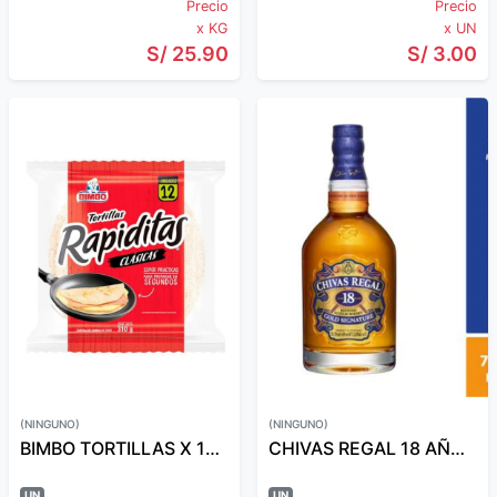
Precio
Precio
x KG
x UN
S/ 25.90
S/ 3.00
(NINGUNO)
(NINGUNO)
BIMBO TORTILLAS X 12 UND
CHIVAS REGAL 18 AÑOS 750 ML
UN
UN