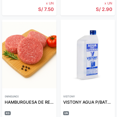
x UN
x UN
S/ 7.50
S/ 2.90
(NINGUNO)
VISTONY
HAMBURGUESA DE RES PREMIUM CANDY X KG
VISTONY AGUA P/BATERIAS 1 LT
KG
UN