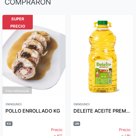
COMPRARON
SUPER
PRECIO
Foto referencial
(NINGUNO)
(NINGUNO)
POLLO ENROLLADO KG
DELEITE ACEITE PREMIUM 5LT
KG
UN
Precio
Precio
x KG
x UN