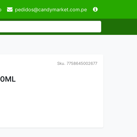
p
pedidos@candymarket.com.pe
Sku.
7758645002677
50ML