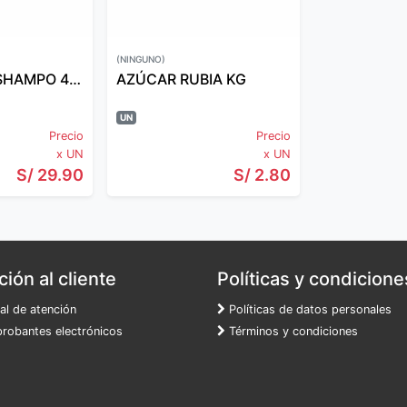
(NINGUNO)
JOHNSONS SHAMPO 400 ML MANZANILLA
AZÚCAR RUBIA KG
UN
Precio
Precio
x UN
x UN
S/ 29.90
S/ 2.80
ión al cliente
Políticas y condicione
al de atención
Políticas de datos personales
obantes electrónicos
Términos y condiciones