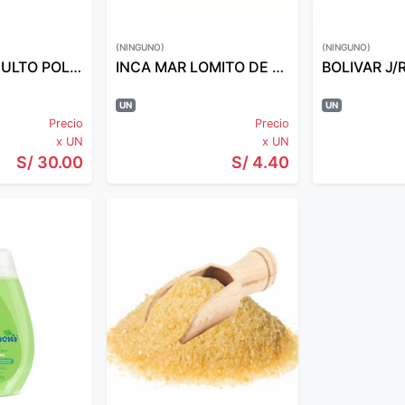
(NINGUNO)
(NINGUNO)
WHISKAS ADULTO POLLO 1.50KG
INCA MAR LOMITO DE BONITO 160 GR
UN
UN
Precio
Precio
x UN
x UN
S/ 30.00
S/ 4.40