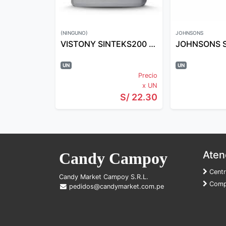
(NINGUNO)
JOHNSONS
VISTONY SINTEKS200 10W-30 250ML
UN
UN
Precio
x UN
S/ 22.30
Atenc
Candy Campoy
Centr
Candy Market Campoy S.R.L.
Compr
pedidos@candymarket.com.pe