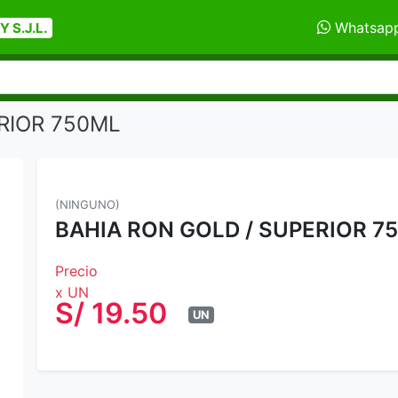
Whatsap
 S.J.L.
RIOR 750ML
(NINGUNO)
BAHIA RON GOLD / SUPERIOR 7
Precio
x UN
S/ 19.50
UN